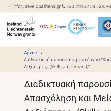
Παράκαμψη
info@developathens.gr
+30 210 32 53 123, +3
προς
το
κυρίως
περιεχόμενο
Αρχική
Διαδικτυακή παρουσίαση του έργου “Κοι
Δεξιότητες- (Skills on Demand)”
Διαδικτυακή παρουσί
Απασχόληση και Μεί