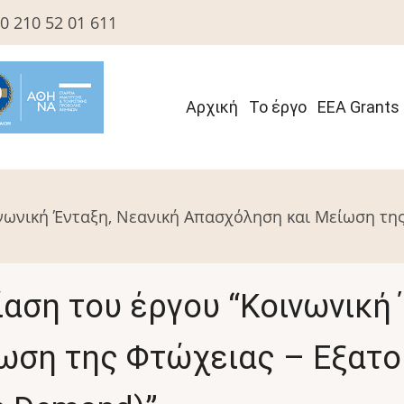
0 210 52 01 611
Αρχική
Το έργο
EEA Grants
Κεντρική
πλοήγηση
νωνική Ένταξη, Νεανική Απασχόληση και Μείωση της
αση του έργου “Κοινωνική 
ωση της Φτώχειας – Εξατο